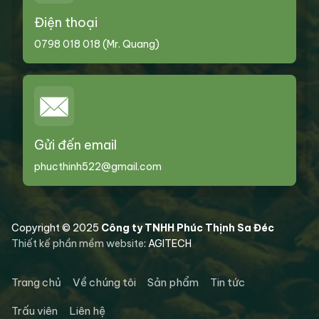
Điện thoại
0798 018 018 (Mr. Quang)
Gửi đến email
phucthinh522@gmail.com
Copyright © 2025
Công ty TNHH Phúc Thịnh Sa Đéc
Thiết kế phần mềm website
: AGITECH
Trang chủ
Về chúng tôi
Sản phẩm
Tin tức
Trấu viên
Liên hệ