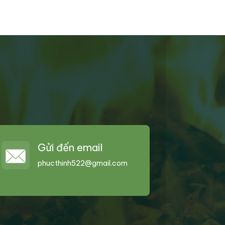
Gửi đến email
phucthinh522@gmail.com